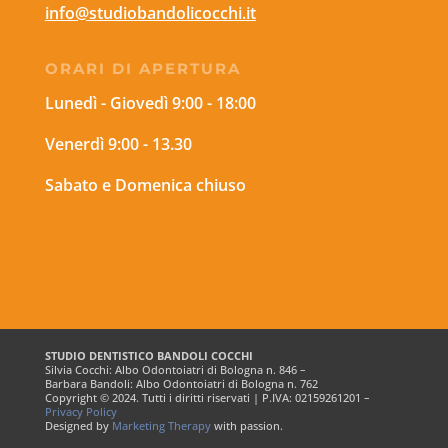
info@studiobandolicocchi.it
ORARI DI APERTURA
Lunedì - Giovedì 9:00 - 18:00
Venerdì 9:00 - 13.30
Sabato e Domenica chiuso
STUDIO DENTISTICO BANDOLI COCCHI
Silvia Cocchi: Albo Odontoiatri di Bologna n. 846 –
Barbara Bandoli: Albo Odontoiatri di Bologna n. 762
Copyright © 2024. Tutti i diritti riservati | P.IVA: 02159261201 –
Privacy Policy
Designed by
Marketing Therapy
with passion.