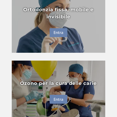
Ortodonzia fissa, mobile e
invisibile
Entra
Ozono per la cura delle carie
Entra